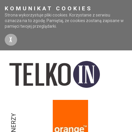
KOMUNIKAT COOKIES
Strona wykorzystuje pliki cookies. Korzystanie z serwisu
oznacza na to zgodę. Pamiętaj, że cookies zostaną zapisane w
pamięci twojej przeglądarki.
X
PARTNERZY