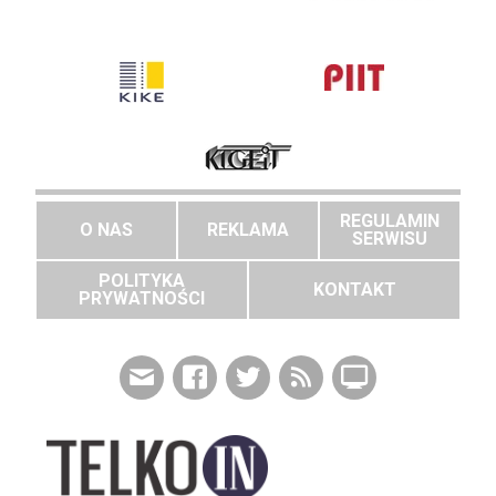
REGULAMIN
O NAS
REKLAMA
SERWISU
POLITYKA
KONTAKT
PRYWATNOŚCI