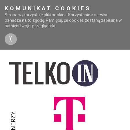
KOMUNIKAT COOKIES
Strona wykorzystuje pliki cookies. Korzystanie z serwisu
oznacza na to zgodę. Pamiętaj, że cookies zostaną zapisane w
pamięci twojej przeglądarki.
X
PARTNERZY