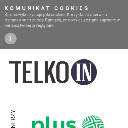
KOMUNIKAT COOKIES
Strona wykorzystuje pliki cookies. Korzystanie z serwisu
oznacza na to zgodę. Pamiętaj, że cookies zostaną zapisane w
pamięci twojej przeglądarki.
X
PARTNERZY