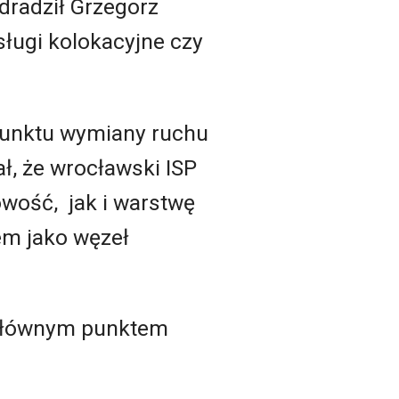
zdradził Grzegorz
ługi kolokacyjne czy
punktu wymiany ruchu
, że wrocławski ISP
wość, jak i warstwę
em jako węzeł
 głównym punktem