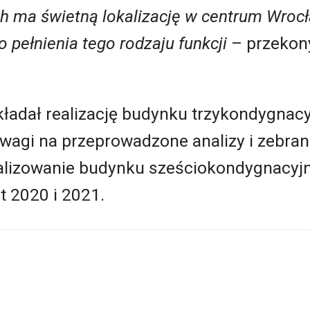
 ma świetną lokalizację w centrum Wrocła
 pełnienia tego rodzaju funkcji
– przekon
kładał realizację budynku trzykondygnac
wagi na przeprowadzone analizy i zebran
alizowanie budynku sześciokondygnacyj
t 2020 i 2021.