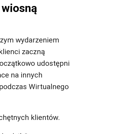
w wiosną
jszym wydarzeniem
 klienci zaczną
 początkowo udostępni
ace na innych
podczas Wirtualnego
chętnych klientów.