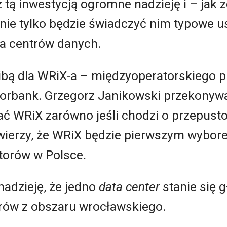
 tą inwestycją ogromne nadzieję i – jak 
nie tylko będzie świadczyć nim typowe us
a centrów danych.
ibą dla WRiX-a – międzyoperatorskiego 
rbank. Grzegorz Janikowski przekonywał
 WRiX zarówno jeśli chodzi o przepusto
 wierzy, że WRiX będzie pierwszym wybor
torów w Polsce.
adzieję, że jedno
data center
stanie się
orów z obszaru wrocławskiego.