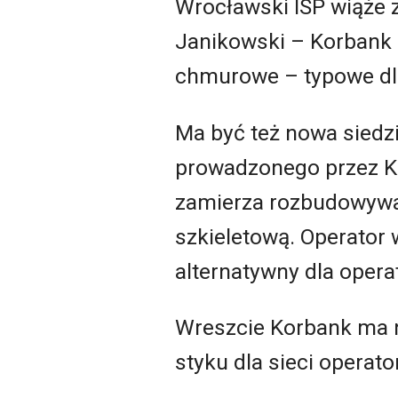
Wrocławski ISP wiąże z
Janikowski – Korbank 
chmurowe – typowe dl
Ma być też nowa siedz
prowadzonego przez Ko
zamierza rozbudowywać
szkieletową. Operator
alternatywny dla opera
Wreszcie Korbank ma n
styku dla sieci operat