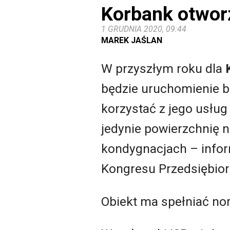
Korbank otworz
1 GRUDNIA 2020, 09:44
MAREK JAŚLAN
W przyszłym roku dla
będzie uruchomienie
korzystać z jego usłu
jedynie powierzchnię n
kondygnacjach – inf
Kongresu Przedsiębio
Obiekt ma spełniać nor