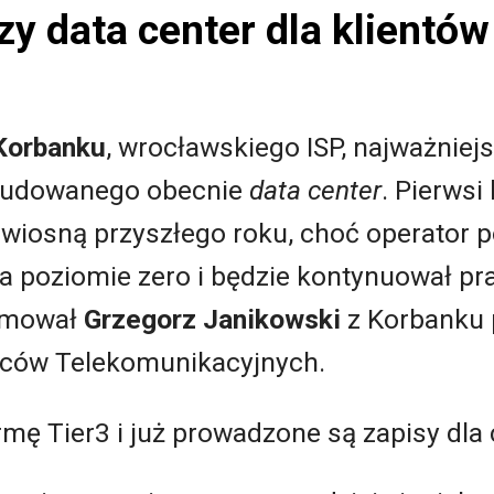
y data center dla klientó
Korbanku
, wrocławskiego ISP, najważnie
 budowanego obecnie
data center
. Pierwsi
g wiosną przyszłego roku, choć operator
a poziomie zero i będzie kontynuował pr
ormował
Grzegorz Janikowski
z Korbanku 
rców Telekomunikacyjnych.
mę Tier3 i już prowadzone są zapisy dla 