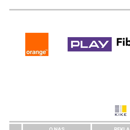
O NAS
REKL