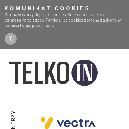
KOMUNIKAT COOKIES
Strona wykorzystuje pliki cookies. Korzystanie z serwisu
oznacza na to zgodę. Pamiętaj, że cookies zostaną zapisane w
pamięci twojej przeglądarki.
X
PARTNERZY