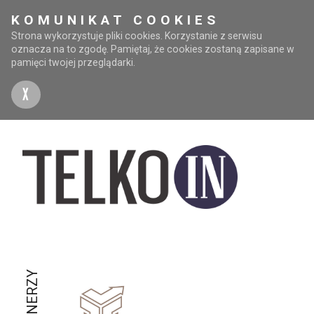
KOMUNIKAT COOKIES
Strona wykorzystuje pliki cookies. Korzystanie z serwisu
oznacza na to zgodę. Pamiętaj, że cookies zostaną zapisane w
pamięci twojej przeglądarki.
X
PARTNERZY