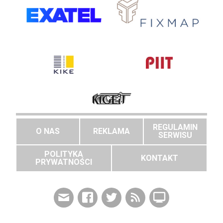
REGULAMIN
O NAS
REKLAMA
SERWISU
POLITYKA
KONTAKT
PRYWATNOŚCI