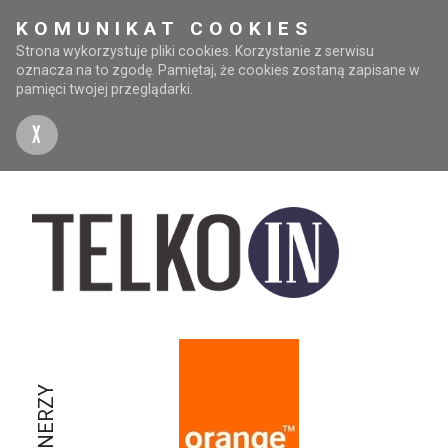
KOMUNIKAT COOKIES
Strona wykorzystuje pliki cookies. Korzystanie z serwisu
oznacza na to zgodę. Pamiętaj, że cookies zostaną zapisane w
pamięci twojej przeglądarki.
X
PARTNERZY