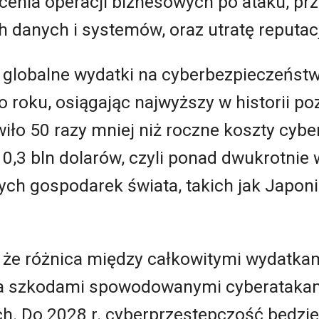
cenia operacji biznesowych po ataku, pr
danych i systemów, oraz utratę reputacj
e globalne wydatki na cyberbezpieczeńst
do roku, osiągając najwyższy w historii p
iło 50 razy mniej niż roczne koszty cyb
,3 bln dolarów, czyli ponad dwukrotnie 
ych gospodarek świata, takich jak Japoni
, że różnica między całkowitymi wydatka
a szkodami spowodowanymi cyberatakam
ch. Do 2028 r. cyberprzestępczość będzie