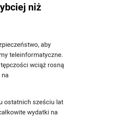
ybciej niż
ezpieczeństwo, aby
emy teleinformatyczne.
tępczości wciąż rosną
 na
u ostatnich sześciu lat
całkowite wydatki na