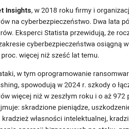
t Insights
, w 2018 roku firmy i organiza
ów na cyberbezpieczeństwo. Dwa lata póź
ów. Eksperci Statista przewidują, że roc
w zakresie cyberbezpieczeństwa osiągną 
 proc. więcej niż sześć lat temu.
rataki, w tym oprogramowanie ransomwar
shing, spowodują w 2024 r. szkody o łącz
rów więcej niż w zeszłym roku i o aż 972 
ejmuje: skradzione pieniądze, uszkodzenie
 kradzież własności intelektualnej, kra