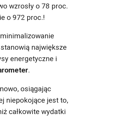
o wzrosły o 78 proc.
e o 972 proc.!
 minimalizowanie
 stanowią największe
ysy energetyczne i
Barometer
.
inowo, osiągając
j niepokojące jest to,
iż całkowite wydatki