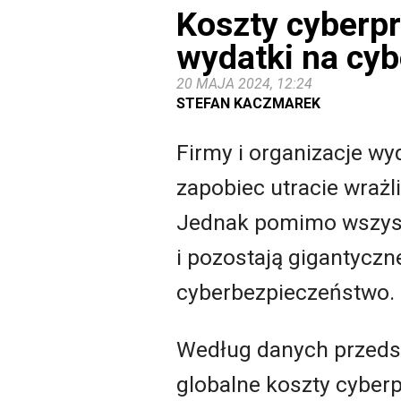
Koszty cyberpr
wydatki na cy
20 MAJA 2024, 12:24
STEFAN KACZMAREK
Firmy i organizacje wy
zapobiec utracie wraż
Jednak pomimo wszystk
i pozostają gigantycz
cyberbezpieczeństwo.
Według danych przeds
globalne koszty cyberp