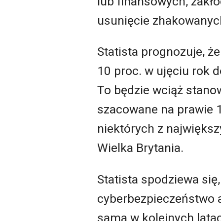
lub finansowych, zakłó
usunięcie zhakowanych 
Statista prognozuje, ż
10 proc. w ujęciu rok 
To będzie wciąż stanow
szacowane na prawie 10
niektórych z największ
Wielka Brytania.
Statista spodziewa się
cyberbezpieczeństwo 
sama w kolejnych lata