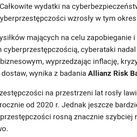
Całkowite wydatki na cyberbezpieczeństw
yberprzestępczości wzrosły w tym okresi
iłków mających na celu zapobieganie i
yberprzestępczością, cyberataki nadal
biznesowym, wyprzedzając inflację, kryz
 dostaw, wynika z badania
Allianz Risk 
estępczości na przestrzeni lat rosły law
rocznie od 2020 r. Jednak jeszcze bardzie
przestępczości rosną znacznie szybciej n
wo.