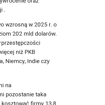
zywrócenie oraz
i .
wo wzrosną w 2025 r. o
oziom 202 mld dolarów.
erprzestępczości
więcej niż PKB
a, Niemcy, Indie czy
mi na
i pozostanie taka
 kosztować firmy 13,8