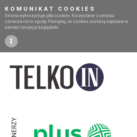
KOMUNIKAT COOKIES
Strona wykorzystuje pliki cookies. Korzystanie z serwisu
oznacza na to zgodę. Pamiętaj, że cookies zostaną zapisane w
pamięci twojej przeglądarki.
X
PARTNERZY