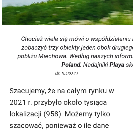
Chociaż wiele się mówi o współdzieleniu i
zobaczyć trzy obiekty jeden obok drugieg
pobliżu Miechowa. Według naszych informa
Poland
. Nadajniki
Playa
sko
(źr. TELKO.in)
Szacujemy, że na całym rynku w
2021 r. przybyło około tysiąca
lokalizacji (958). Możemy tylko
szacować, ponieważ o ile dane