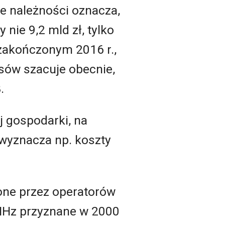
e należności oznacza,
nie 9,2 mld zł, tylko
 zakończonym 2016 r.,
nsów szacuje obecnie,
.
j gospodarki, na
 wyznacza np. koszty
cone przez operatorów
0 MHz przyznane w 2000