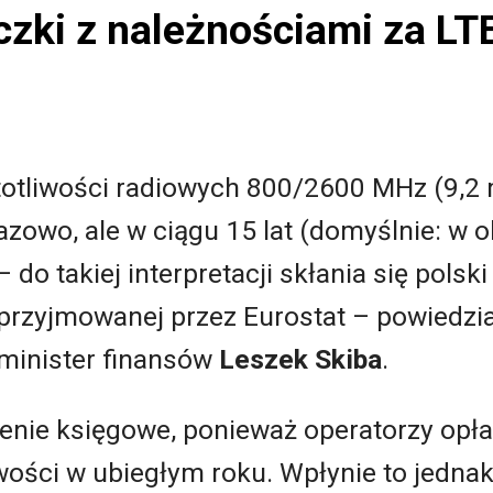
zki z należnościami za LT
totliwości radiowych 800/2600 MHz (9,2 
zowo, ale w ciągu 15 lat (domyślnie: w 
– do takiej interpretacji skłania się polsk
rzyjmowanej przez Eurostat – powiedzi
minister finansów
Leszek Skiba
.
enie księgowe, ponieważ operatorzy opłac
iwości w ubiegłym roku. Wpłynie to jedna