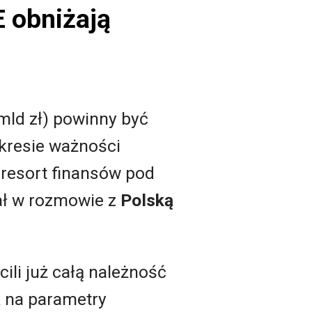
E obniżają
mld zł) powinny być
okresie ważności
i resort finansów pod
ał w rozmowie z
Polską
ili już całą należność
k na parametry