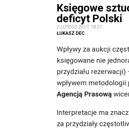
Księgowe sztuc
deficyt Polski
2 LUTEGO 2017, 18:21
ŁUKASZ DEC
Wpływy za aukcji częs
księgowane nie jednora
przydziału rezerwacji) 
wpływem metodologii p
Agencją Prasową
wice
Interpretacje ma znacz
za przydziały częstotl