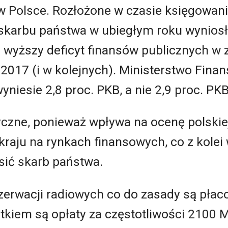
w Polsce. Rozłożone w czasie księgowani
karbu państwa w ubiegłym roku wyniosły 
a wyższy deficyt finansów publicznych w
u 2017 (i w kolejnych). Ministerstwo Fina
yniesie 2,8 proc. PKB, a nie 2,9 proc. PKB
yczne, ponieważ wpływa na ocenę polskie
raju na rynkach finansowych, co z kolei
sić skarb państwa.
ezerwacji radiowych co do zasady są pła
jątkiem są opłaty za częstotliwości 210