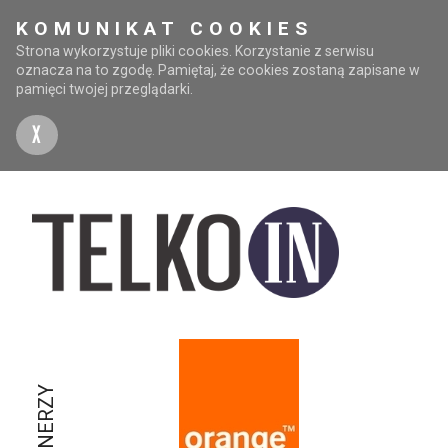
KOMUNIKAT COOKIES
Strona wykorzystuje pliki cookies. Korzystanie z serwisu
oznacza na to zgodę. Pamiętaj, że cookies zostaną zapisane w
pamięci twojej przeglądarki.
X
PARTNERZY