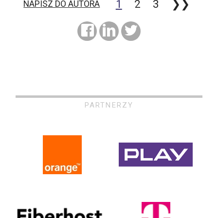
1
2
3
❯❯
NAPISZ DO AUTORA
PARTNERZY