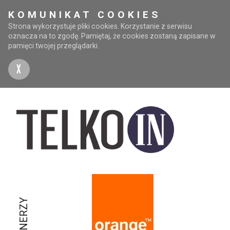
KOMUNIKAT COOKIES
Strona wykorzystuje pliki cookies. Korzystanie z serwisu
oznacza na to zgodę. Pamiętaj, że cookies zostaną zapisane w
pamięci twojej przeglądarki.
X
PARTNERZY