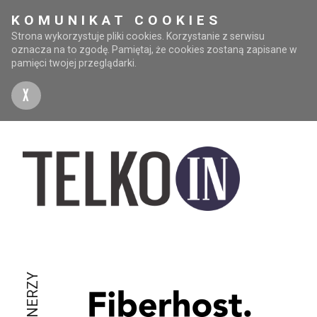
KOMUNIKAT COOKIES
Strona wykorzystuje pliki cookies. Korzystanie z serwisu
oznacza na to zgodę. Pamiętaj, że cookies zostaną zapisane w
pamięci twojej przeglądarki.
X
PARTNERZY