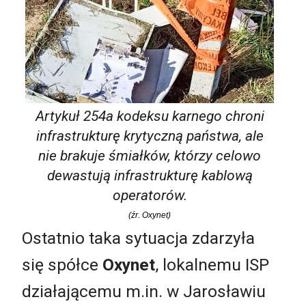
Artykuł 254a kodeksu karnego chroni
infrastrukturę krytyczną państwa, ale
nie brakuje śmiałków, którzy celowo
dewastują infrastrukturę kablową
operatorów.
(źr. Oxynet)
Ostatnio taka sytuacja zdarzyła
się spółce
Oxynet
, lokalnemu ISP
działającemu m.in. w Jarosławiu