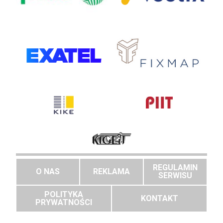
REGULAMIN
O NAS
REKLAMA
SERWISU
POLITYKA
KONTAKT
PRYWATNOŚCI