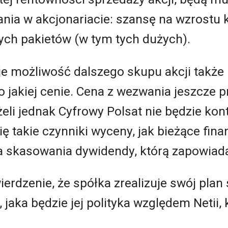
nia w akcjonariacie: szansę na wzrostu k
ch pakietów (w tym tych dużych).
e możliwość dalszego skupu akcji także p
 jakiej cenie. Cena z wezwania jeszcze p
eżeli jednak Cyfrowy Polsat nie będzie k
ię takie czynniki wyceny, jak bieżące fin
ja skasowania dywidendy, którą zapowiad
rdzenie, że spółka zrealizuje swój plan s
jaka będzie jej polityka względem Netii, 