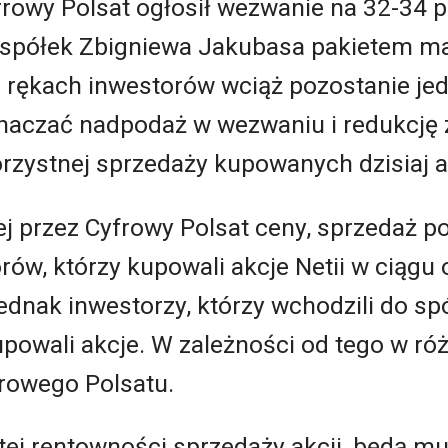
rowy Polsat ogłosił wezwanie na 32-34 pro
spółek Zbigniewa Jakubasa pakietem maj
W rękach inwestorów wciąż pozostanie je
znaczać nadpodaż w wezwaniu i redukcję 
rzystnej sprzedaży kupowanych dzisiaj ak
przez Cyfrowy Polsat ceny, sprzedaż po
rów, którzy kupowali akcje Netii w ciągu 
jednak inwestorzy, którzy wchodzili do sp
powali akcje. W zależności od tego w ró
frowego Polsatu.
ej rentowności sprzedaży akcji, będą mu