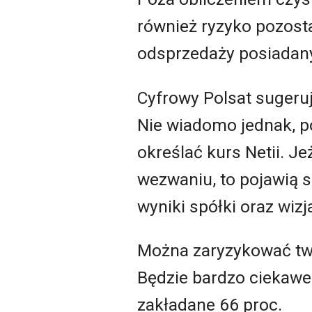
również ryzyko pozosta
odsprzedaży posiadany
Cyfrowy Polsat sugeruj
Nie wiadomo jednak, po
określać kurs Netii. J
wezwaniu, to pojawią s
wyniki spółki oraz wiz
Można zaryzykować twie
Będzie bardzo ciekawe, 
zakładane 66 proc.