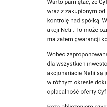
Warto pamiętać, że Cyf
wraz z zakupionym od 
kontrolę nad spółką. 
akcji Netii. To może o
ma zatem gwarancji ko
Wobec zaproponowanej 
dla wszystkich inwesto
akcjonariacie Netii są 
w różnym okresie doku
opłacalność oferty Cy
Poza obliczeniem czyst