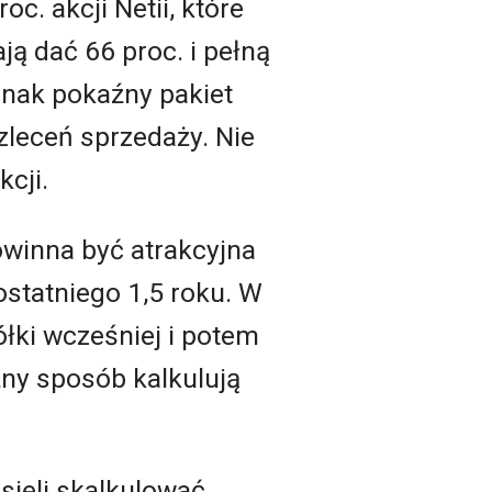
c. akcji Netii, które
ą dać 66 proc. i pełną
dnak pokaźny pakiet
zleceń sprzedaży. Nie
cji.
winna być atrakcyjna
ostatniego 1,5 roku. W
ółki wcześniej i potem
żny sposób kalkulują
sieli skalkulować