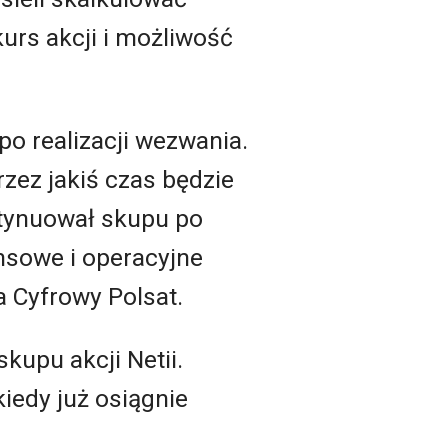
urs akcji i możliwość
o realizacji wezwania.
rzez jakiś czas będzie
ontynuował skupu po
ansowe i operacyjne
a Cyfrowy Polsat.
kupu akcji Netii.
kiedy już osiągnie