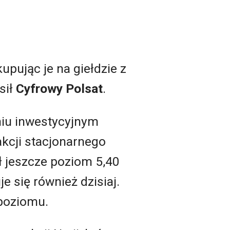
 kupując je na giełdzie z
sił
Cyfrowy Polsat
.
niu inwestycyjnym
kcji stacjonarnego
ł jeszcze poziom 5,40
e się również dzisiaj.
 poziomu.