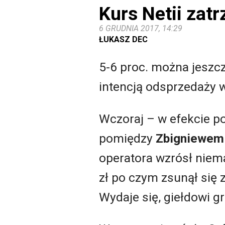
Kurs Netii zatr
6 GRUDNIA 2017, 14:29
ŁUKASZ DEC
5-6 proc. można jeszcz
intencją odsprzedaży w
Wczoraj – w efekcie p
pomiędzy
Zbigniewem
operatora wzrósł niema
zł po czym zsunął się z
Wydaje się, giełdowi g