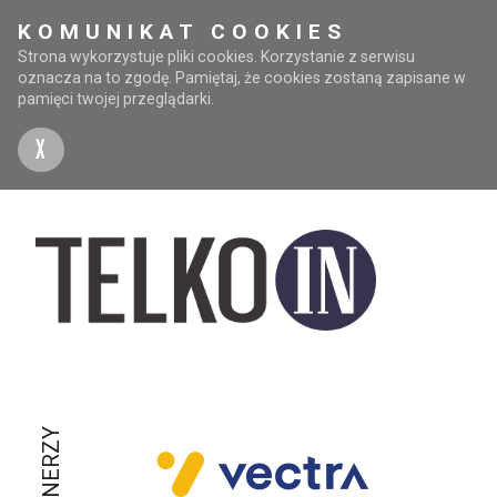
KOMUNIKAT COOKIES
Strona wykorzystuje pliki cookies. Korzystanie z serwisu
oznacza na to zgodę. Pamiętaj, że cookies zostaną zapisane w
pamięci twojej przeglądarki.
X
PARTNERZY