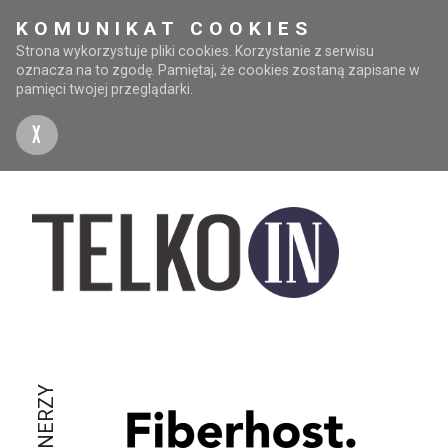
KOMUNIKAT COOKIES
Strona wykorzystuje pliki cookies. Korzystanie z serwisu
oznacza na to zgodę. Pamiętaj, że cookies zostaną zapisane w
pamięci twojej przeglądarki.
X
PARTNERZY