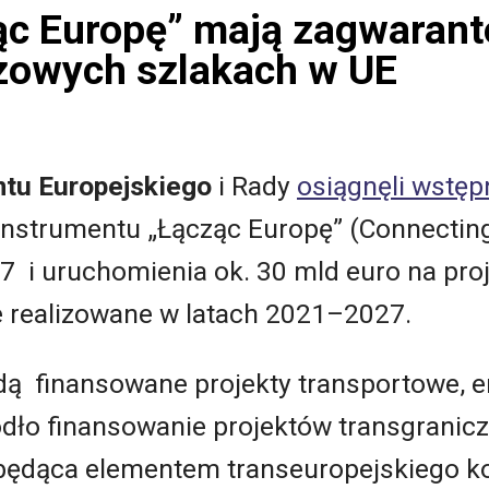
ąc Europę” mają zagwarant
czowych szlakach w UE
tu Europejskiego
i Rady
osiągnęli wstę
instrumentu „Łącząc Europę” (Connecting
7 i uruchomienia ok. 30 mld euro na proj
e realizowane w latach 2021–2027.
dą finansowane projekty transportowe, e
dło finansowanie projektów transgraniczn
a będąca elementem transeuropejskiego k