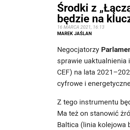
Środki z „Łącz
będzie na klu
16 MARCA 2021, 16:13
MAREK JAŚLAN
Negocjatorzy
Parlamen
sprawie uaktualnienia 
CEF) na lata 2021–202
cyfrowe i energetyczn
Z tego instrumentu bę
Ma też on stanowić żró
Baltica (linia kolejow