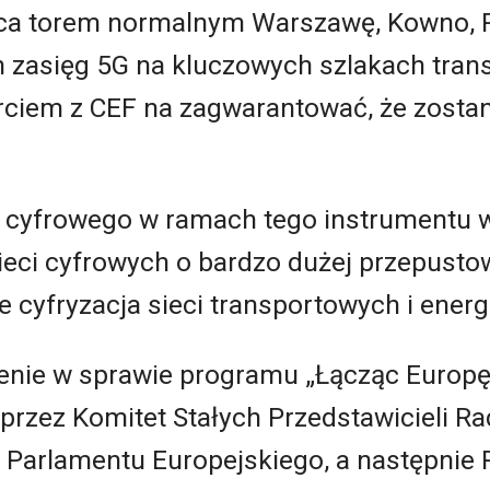
ca torem normalnym Warszawę, Kowno, Ryg
h zasięg 5G na kluczowych szlakach tran
rciem z CEF na zagwarantować, że zosta
cyfrowego w ramach tego instrumentu 
ieci cyfrowych o bardzo dużej przepusto
e cyfryzacja sieci transportowych i ener
enie w sprawie programu „Łącząc Europ
przez Komitet Stałych Przedstawicieli Ra
 Parlamentu Europejskiego, a następnie 