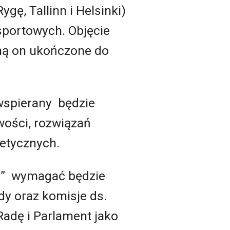
ę, Tallinn i Helsinki)
sportowych. Objęcie
ną on ukończone do
wspierany będzie
wości, rozwiązań
getycznych.
ę” wymagać będzie
dy oraz komisje ds.
Radę i Parlament jako