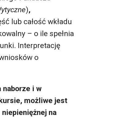
ytyczne
)
,
ć́ lub całość wkładu
owalny – o ile spełnia
ki. Interpretację
 wniosków o
 naborze i w
ursie, możliwe jest
 niepieniężnej na