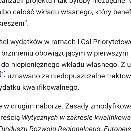
alizacji projektu i tak byłoby niezbędne.
lbo całość wkładu własnego, który benef
kieszeni”.
́ci wydatków w ramach I Osi Priorytetow
w brzmieniu obowiązującym w pierwszym
do niepieniężnego wkładu własnego. Z u
[1]
uznawano za niedopuszczalne traktow
ydatku kwalifikowalnego.
ie w drugim naborze. Zasady zmodyfikowa
treścią
Wytycznych w zakresie kwalifikowa
Funduszu Rozwoju Regionalnego, Europej