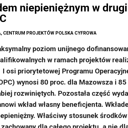
dem niepieniężnym w drugi
PC
KA, CENTRUM PROJEKTÓW POLSKA CYFROWA
ksymalny poziom unijnego dofinansowa
alifikowalnych w ramach projektów real
1 I osi priorytetowej Programu Operacyj
OPC) wynosi 80 proc. dla Mazowsza i 85 
abiej rozwiniętych. Pozostała część wyd
anowi wkład własny beneficjenta. Wkład
iepieniężny. Właściwy stosunek środków
zachowany dla całego projektu, a nie d