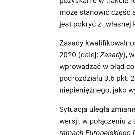
pozyskanie w trakcie re
może stanowić część a
jest pokryć z „własnej 
Zasady kwalifikowalnos
2020 (dalej:
Zasady
), 
wprowadzać w błąd co 
podrozdziału 3.6 pkt. 2
niepieniężnego, jako w
Sytuacja uległa zmian
wersji, w połączeniu z 
ramach Europejskiego 