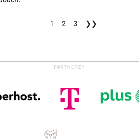
1
2
3
❯❯
PARTNERZY