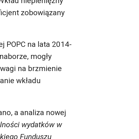
 Wkład niepieniężny
icjent zobowiązany
ej POPC na lata 2014-
 naborze, mogły
wagi na brzmienie
anie wkładu
no, a analiza nowej
lności wydatków w
skiego Funduszu