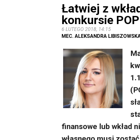
Łatwiej z wkła
konkursie PO
6 LUTEGO 2018, 14:15
MEC. ALEKSANDRA LIBISZOWS
Ma
kw
1.
(P
sł
st
finansowe lub wkład n
własnego musi zostać 