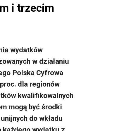
m i trzecim
nia wydatków
izowanych w działaniu
nego Polska Cyfrowa
proc. dla regionów
atków kwalifikowalnych
em mogą być środki
 unijnych do wkładu
la każdego wydatku z