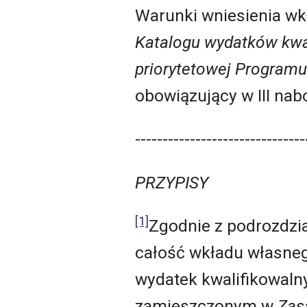
Warunki wniesienia wk
Katalogu wydatków kwa
priorytetowej Programu
obowiązujący w III nabo
-------------------------------
PRZYPISY
[1]
Zgodnie z podrozdział
całość wkładu własne
wydatek kwalifikowalny
zamieszczonym w
Zas