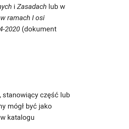
nych
i
Zasadach
lub w
w ramach I osi
14-2020
(dokument
tanowiący część lub
any mógł być jako
 w katalogu