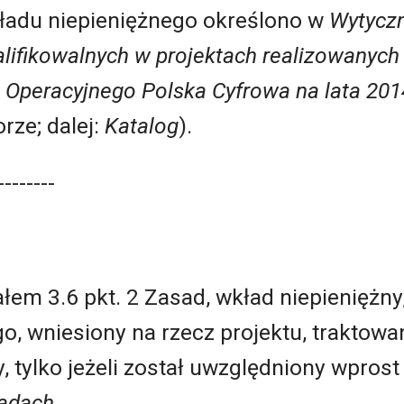
ładu niepieniężnego określono w
Wytycz
lifikowalnych w projektach realizowanych 
 Operacyjnego Polska Cyfrowa na lata 20
rze; dalej:
Katalog
).
--------
em 3.6 pkt. 2 Zasad, wkład niepieniężny, s
go, wniesiony na rzecz projektu, traktow
, tylko jeżeli został uwzględniony wprost
adach
.