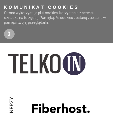
KOMUNIKAT COOKIES
Strona wykorzystuje pliki cookies. Korzystanie z serwisu
oznacza na to zgodę. Pamiętaj, że cookies zostaną zapisane w
pamięci twojej przeglądarki.
X
PARTNERZY