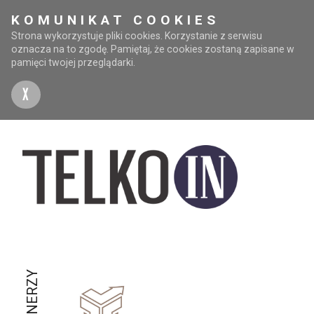
KOMUNIKAT COOKIES
Strona wykorzystuje pliki cookies. Korzystanie z serwisu
oznacza na to zgodę. Pamiętaj, że cookies zostaną zapisane w
pamięci twojej przeglądarki.
X
PARTNERZY