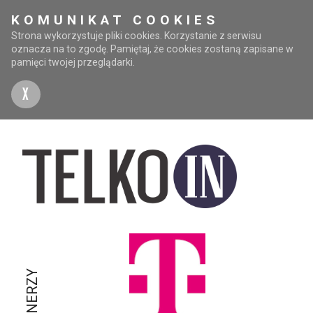
KOMUNIKAT COOKIES
Strona wykorzystuje pliki cookies. Korzystanie z serwisu
oznacza na to zgodę. Pamiętaj, że cookies zostaną zapisane w
pamięci twojej przeglądarki.
X
PARTNERZY