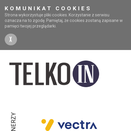
KOMUNIKAT COOKIES
Strona wykorzystuje pliki cookies. Korzystanie z serwisu
oznacza na to zgodę. Pamiętaj, że cookies zostaną zapisane w
pamięci twojej przeglądarki.
X
PARTNERZY