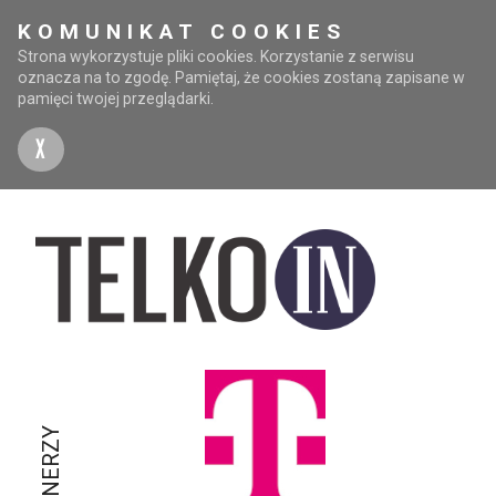
KOMUNIKAT COOKIES
Strona wykorzystuje pliki cookies. Korzystanie z serwisu
oznacza na to zgodę. Pamiętaj, że cookies zostaną zapisane w
pamięci twojej przeglądarki.
X
PARTNERZY