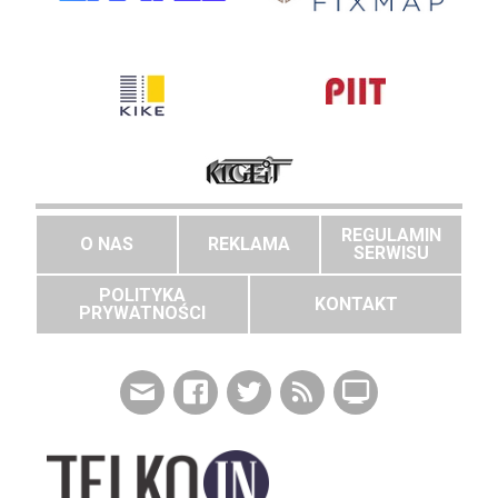
REGULAMIN
O NAS
REKLAMA
SERWISU
POLITYKA
KONTAKT
PRYWATNOŚCI