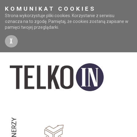
KOMUNIKAT COOKIES
Strona wykorzystuje pliki cookies. Korzystanie z serwisu
oznacza na to zgodę. Pamiętaj, że cookies zostaną zapisane w
pamięci twojej przeglądarki.
X
PARTNERZY