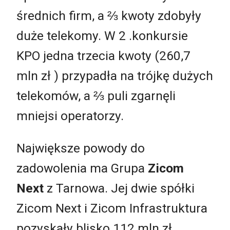
średnich firm, a ⅔ kwoty zdobyły
duże telekomy. W 2 .konkursie
KPO jedna trzecia kwoty (260,7
mln zł ) przypadła na trójkę dużych
telekomów, a ⅔ puli zgarnęli
mniejsi operatorzy.
Największe powody do
zadowolenia ma Grupa
Zicom
Next
z Tarnowa. Jej dwie spółki
Zicom Next i Zicom Infrastruktura
pozyskały blisko 112 mln zł