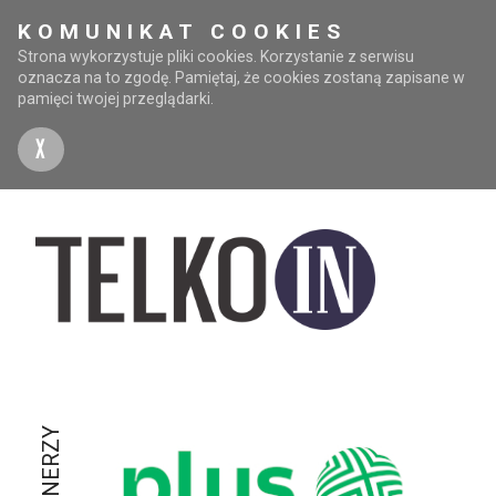
KOMUNIKAT COOKIES
Strona wykorzystuje pliki cookies. Korzystanie z serwisu
oznacza na to zgodę. Pamiętaj, że cookies zostaną zapisane w
pamięci twojej przeglądarki.
X
PARTNERZY