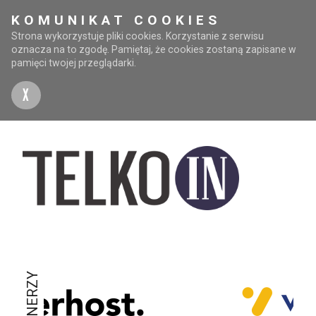
KOMUNIKAT COOKIES
Strona wykorzystuje pliki cookies. Korzystanie z serwisu
oznacza na to zgodę. Pamiętaj, że cookies zostaną zapisane w
pamięci twojej przeglądarki.
X
PARTNERZY