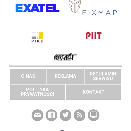
REGULAMIN
O NAS
REKLAMA
SERWISU
POLITYKA
KONTAKT
PRYWATNOŚCI