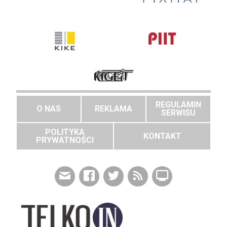
REGULAMIN
O NAS
REKLAMA
SERWISU
POLITYKA
KONTAKT
PRYWATNOŚCI