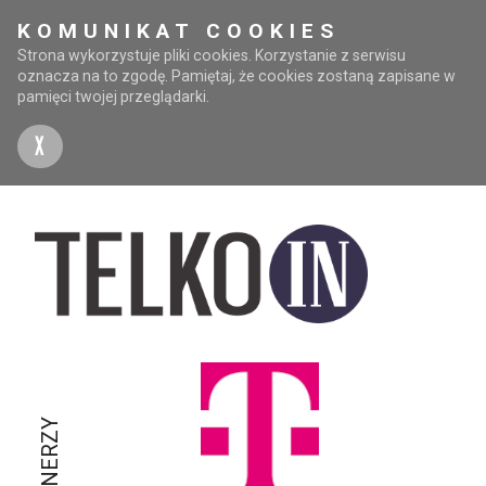
KOMUNIKAT COOKIES
Strona wykorzystuje pliki cookies. Korzystanie z serwisu
oznacza na to zgodę. Pamiętaj, że cookies zostaną zapisane w
pamięci twojej przeglądarki.
X
PARTNERZY