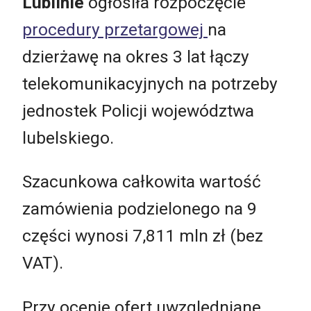
Lublinie
ogłosiła rozpoczęcie
procedury przetargowej
na
dzierżawę na okres 3 lat łączy
telekomunikacyjnych na potrzeby
jednostek Policji województwa
lubelskiego.
Szacunkowa całkowita wartość
zamówienia podzielonego na 9
części wynosi 7,811 mln zł (bez
VAT).
Przy ocenie ofert uwzględniane