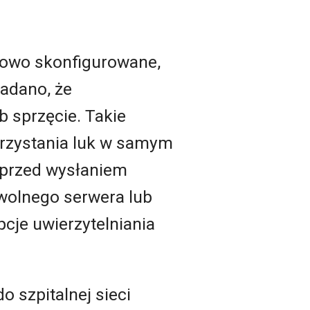
łowo skonfigurowane,
ładano, że
 sprzęcie. Takie
rzystania luk w samym
a przed wysłaniem
wolnego serwera lub
pcje uwierzytelniania
 szpitalnej sieci