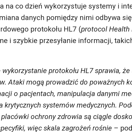
 na co dzień wykorzystuje systemy i int
ymiana danych pomiędzy nimi odbywa się
rdowego protokołu HL7 (
protocol Health
e i szybkie przesyłanie informacji, takic
 wykorzystanie protokołu HL7 sprawia, że 
ów. Ataki mogą prowadzić do poważnych ko
rmacji o pacjentach, manipulacja danymi m
ia krytycznych systemów medycznych. Podo
 placówki ochrony zdrowia są ciągle dosko
ecyfiki, więc skala zagrożeń rośnie
– pod