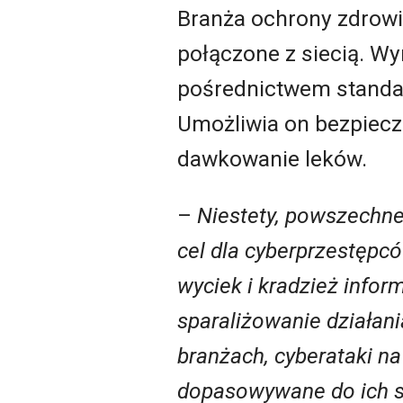
Branża ochrony zdrowia
połączone z siecią. W
pośrednictwem standa
Umożliwia on bezpieczn
dawkowanie leków.
–
Niestety, powszechne
cel dla cyberprzestępc
wyciek i kradzież info
sparaliżowanie działan
branżach, cyberataki na
dopasowywane do ich sp