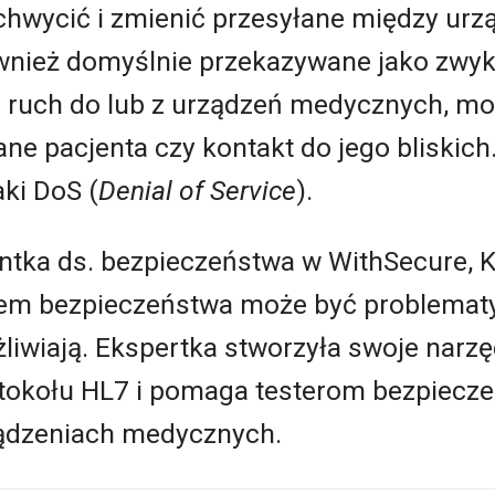
hwycić i zmienić przesyłane między urz
nież domyślnie przekazywane jako zwykły
 ruch do lub z urządzeń medycznych, mo
ne pacjenta czy kontakt do jego bliskich
aki DoS (
Denial of Service
).
tka ds. bezpieczeństwa w WithSecure, Ka
em bezpieczeństwa może być problematycz
żliwiają. Ekspertka stworzyła swoje narzę
otokołu HL7 i pomaga testerom bezpiecz
rządzeniach medycznych.