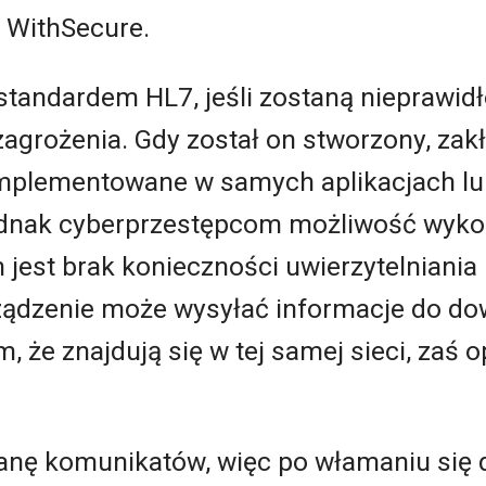
e WithSecure.
standardem HL7, jeśli zostaną nieprawid
agrożenia. Gdy został on stworzony, zak
mplementowane w samych aplikacjach lub
jednak cyberprzestępcom możliwość wyko
h jest brak konieczności uwierzytelniani
ądzenie może wysyłać informacje do do
, że znajdują się w tej samej sieci, zaś o
nę komunikatów, więc po włamaniu się do