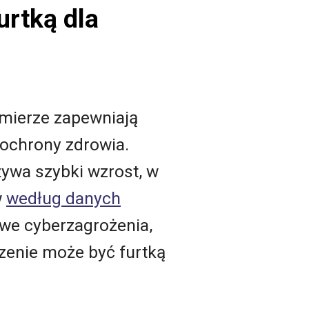
rtką dla
omierze zapewniają
 ochrony zdrowia.
ywa szybki wzrost, w
w
według danych
owe cyberzagrożenia,
dzenie może być furtką