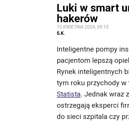
Luki w smart u
hakerów
15 KWIETNIA 2024, 09:15
S.K.
Inteligentne pompy ins
pacjentom lepszą opie
Rynek inteligentnych 
tym roku przychody w 
Statista
. Jednak wraz 
ostrzegają eksperci fi
do sieci szpitala czy p