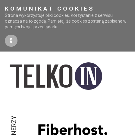
KOMUNIKAT COOKIES
Strona wykorzystuje pliki cookies. Korzystanie z serwisu
oznacza na to zgodę. Pamiętaj, że cookies zostaną zapisane w
pamięci twojej przeglądarki.
X
PARTNERZY