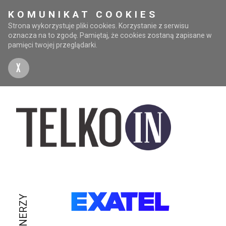
KOMUNIKAT COOKIES
Strona wykorzystuje pliki cookies. Korzystanie z serwisu
oznacza na to zgodę. Pamiętaj, że cookies zostaną zapisane w
pamięci twojej przeglądarki.
X
PARTNERZY