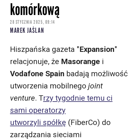
komórkową
28 STYCZNIA 2025, 09:14
MAREK JAŚLAN
Hiszpańska gazeta "
Expansion
"
relacjonuje, że
Masorange
i
Vodafone Spain
badają możliwość
utworzenia mobilnego
joint
venture
. T
rzy tygodnie temu ci
sami operatorzy
utworzyli spółkę
(FiberCo) do
zarządzania sieciami