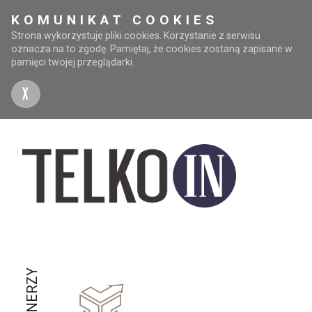
KOMUNIKAT COOKIES
Strona wykorzystuje pliki cookies. Korzystanie z serwisu
oznacza na to zgodę. Pamiętaj, że cookies zostaną zapisane w
pamięci twojej przeglądarki.
X
PARTNERZY