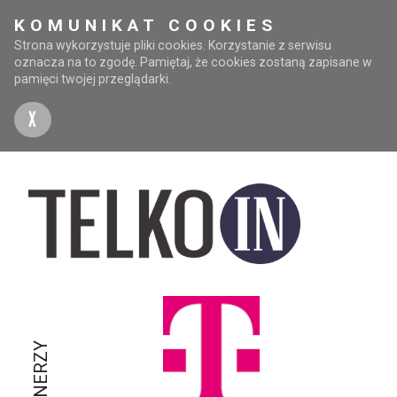
KOMUNIKAT COOKIES
Strona wykorzystuje pliki cookies. Korzystanie z serwisu
oznacza na to zgodę. Pamiętaj, że cookies zostaną zapisane w
pamięci twojej przeglądarki.
X
PARTNERZY