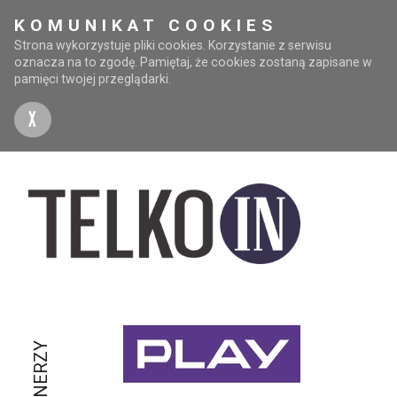
KOMUNIKAT COOKIES
Strona wykorzystuje pliki cookies. Korzystanie z serwisu
oznacza na to zgodę. Pamiętaj, że cookies zostaną zapisane w
pamięci twojej przeglądarki.
X
PARTNERZY