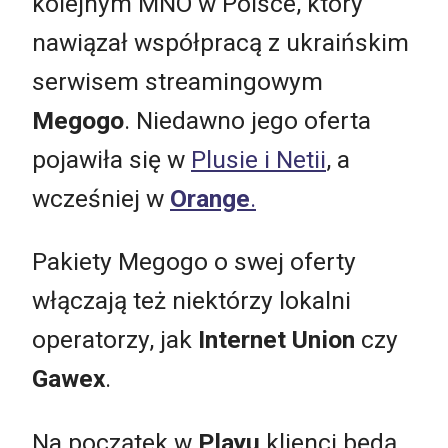
kolejnym MNO w Polsce, który
nawiązał współpracą z ukraińskim
serwisem streamingowym
Megogo
. Niedawno jego oferta
pojawiła się w
Plusie i Netii
, a
wcześniej w
Orange
.
Pakiety Megogo o swej oferty
włączają też niektórzy lokalni
operatorzy, jak
Internet Union
czy
Gawex
.
Na początek w
Playu
klienci będą