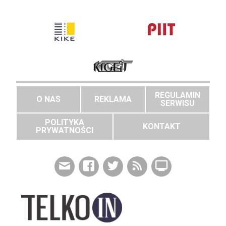
REGULAMIN
O NAS
REKLAMA
SERWISU
POLITYKA
KONTAKT
PRYWATNOŚCI