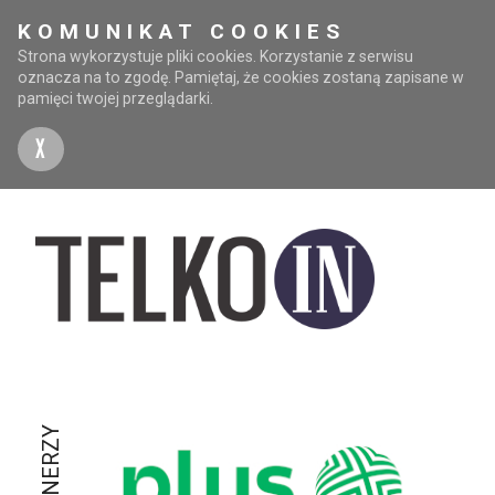
KOMUNIKAT COOKIES
Strona wykorzystuje pliki cookies. Korzystanie z serwisu
oznacza na to zgodę. Pamiętaj, że cookies zostaną zapisane w
pamięci twojej przeglądarki.
X
PARTNERZY