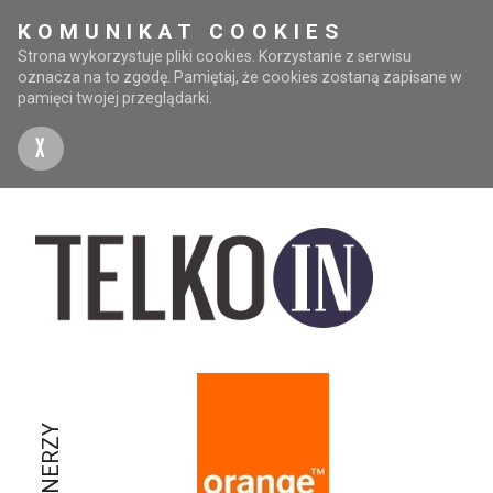
KOMUNIKAT COOKIES
Strona wykorzystuje pliki cookies. Korzystanie z serwisu
oznacza na to zgodę. Pamiętaj, że cookies zostaną zapisane w
pamięci twojej przeglądarki.
X
PARTNERZY