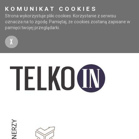
KOMUNIKAT COOKIES
Strona wykorzystuje pliki cookies. Korzystanie z serwisu
oznacza na to zgodę. Pamiętaj, że cookies zostaną zapisane w
pamięci twojej przeglądarki.
X
PARTNERZY