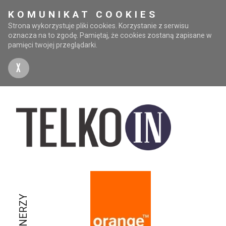
KOMUNIKAT COOKIES
Strona wykorzystuje pliki cookies. Korzystanie z serwisu
oznacza na to zgodę. Pamiętaj, że cookies zostaną zapisane w
pamięci twojej przeglądarki.
X
PARTNERZY