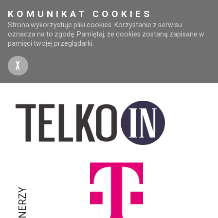
KOMUNIKAT COOKIES
Strona wykorzystuje pliki cookies. Korzystanie z serwisu
oznacza na to zgodę. Pamiętaj, że cookies zostaną zapisane w
pamięci twojej przeglądarki.
X
PARTNERZY