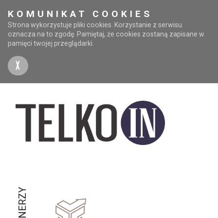
KOMUNIKAT COOKIES
Strona wykorzystuje pliki cookies. Korzystanie z serwisu
oznacza na to zgodę. Pamiętaj, że cookies zostaną zapisane w
pamięci twojej przeglądarki.
X
PARTNERZY