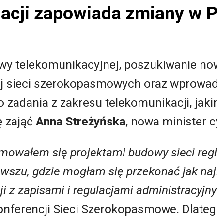
yzacji zapowiada zmiany w
y telekomunikacyjnej, poszukiwanie no
ój sieci szerokopasmowych oraz wprowa
o zadania z zakresu telekomunikacji, jak
ę zająć
Anna Streżyńska
, nowa minister c
ajmowałem się projektami budowy sieci reg
wszu, gdzie mogłam się przekonać jak naj
ji z zapisami i regulacjami administracyjn
nferencji Sieci Szerokopasmowe. Dlatego