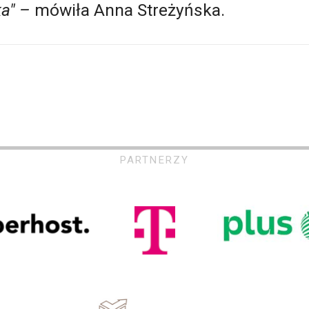
ka"
–
mówiła Anna Streżyńska.
PARTNERZY