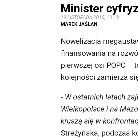
Minister cyfr
19 LISTOPADA 2015, 10:19
MAREK JAŚLAN
Nowelizacja megaustaw
finansowania na rozw
pierwszej osi POPC – t
kolejności zamierza si
- W ostatnich latach z
Wielkopolsce i na Mazo
kruszą się w konfrontac
Streżyńska, podczas ko