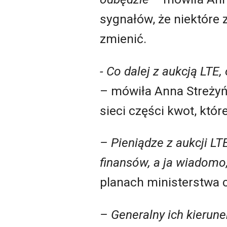
sygnałów, że niektóre 
zmienić.
- Co dalej z aukcją LTE
– mówiła Anna Streżyń
sieci części kwot, któ
– Pieniądze z aukcji LT
finansów, a ja wiadomo
planach ministerstwa cy
– Generalny ich kierun