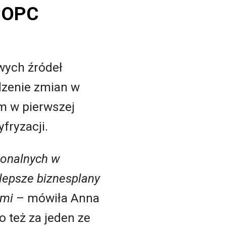
 POPC
wych źródeł
dzenie zmian w
im w pierwszej
yfryzacji.
ionalnych w
lepsze biznesplany
ymi
– mówiła Anna
 też za jeden ze