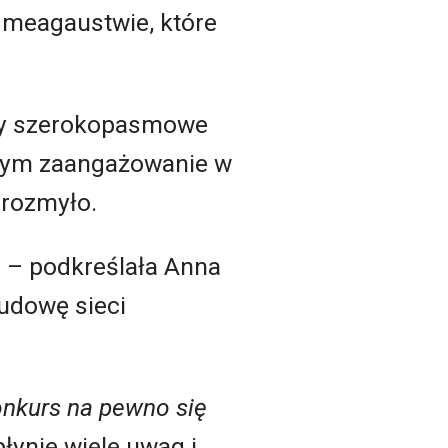
 meagaustwie, które
kty szerokopasmowe
wym zaangażowanie w
 rozmyło.
m
– podkreślała Anna
udowę sieci
onkurs na pewno się
łynie wiele uwag i