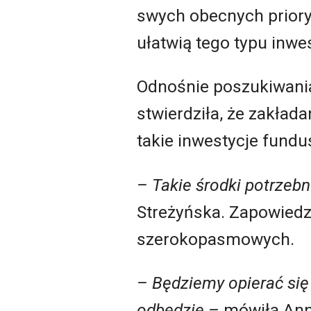
swych obecnych prior
ułatwią tego typu inwes
Odnośnie poszukiwani
stwierdziła, że zakł
takie inwestycje fundu
– Takie środki potrzeb
Streżyńska. Zapowiedz
szerokopasmowych.
– Będziemy opierać si
odbędzie –
mówiła Anna