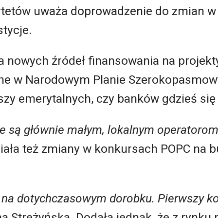
ytetów uważa doprowadzenie do zmian w
tycje.
a nowych źródeł finansowania na proje
adane w Narodowym Planie Szerokopasmo
szy emerytalnych, czy banków gdzieś się
ne są głównie małym, lokalnym operatoro
iała też zmiany w konkursach POPC na b
ę na dotychczasowym dorobku. Pierwszy k
 Streżyńska. Dodała jednak, że z rynku p