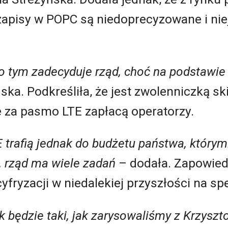
zapisy w POPC są niedoprecyzowane i niej
, o tym zadecyduje rząd, choć na podstawi
ska. Podkreśliła, że jest zwolenniczką s
re za pasmo LTE zapłacą operatorzy.
E trafią jednak do budżetu państwa, którym
, rząd ma wiele zadań
– dodała. Zapowied
fryzacji w niedalekiej przyszłości na spe
ek będzie taki, jak zarysowaliśmy z Krzys