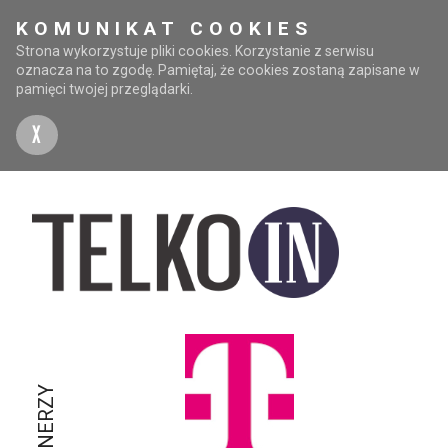
KOMUNIKAT COOKIES
Strona wykorzystuje pliki cookies. Korzystanie z serwisu
oznacza na to zgodę. Pamiętaj, że cookies zostaną zapisane w
pamięci twojej przeglądarki.
X
PARTNERZY