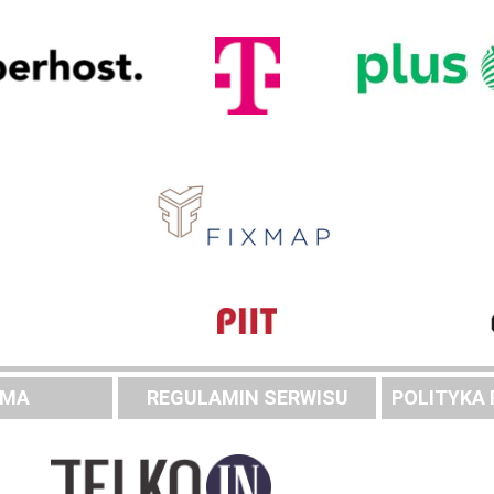
AMA
REGULAMIN SERWISU
POLITYKA