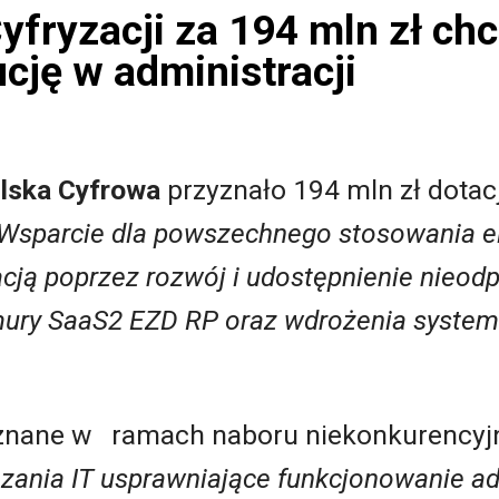
yfryzacji za 194 mln zł ch
cję w administracji
lska Cyfrowa
przyznało 194 mln zł dotac
Wsparcie dla powszechnego stosowania e
ją poprzez rozwój i udostępnienie nieod
mury SaaS2 EZD RP oraz wdrożenia system
yznane w ramach naboru niekonkurencyj
ązania IT usprawniające funkcjonowanie ad