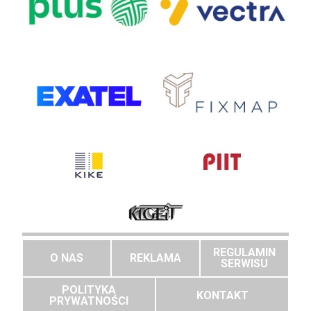
REGULAMIN
O NAS
REKLAMA
SERWISU
POLITYKA
KONTAKT
PRYWATNOŚCI