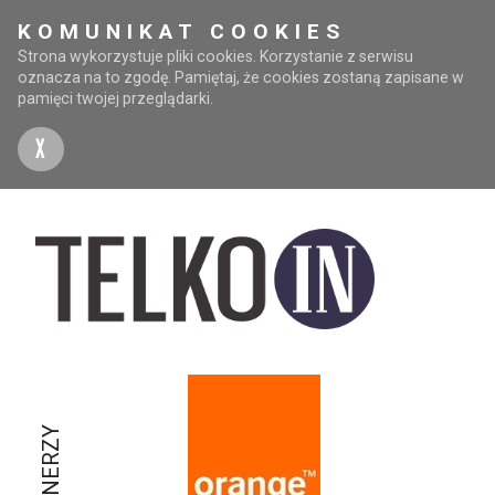
KOMUNIKAT COOKIES
Strona wykorzystuje pliki cookies. Korzystanie z serwisu
oznacza na to zgodę. Pamiętaj, że cookies zostaną zapisane w
pamięci twojej przeglądarki.
X
PARTNERZY