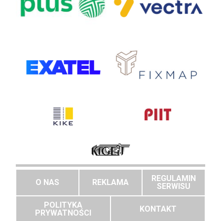
REGULAMIN
O NAS
REKLAMA
SERWISU
POLITYKA
KONTAKT
PRYWATNOŚCI