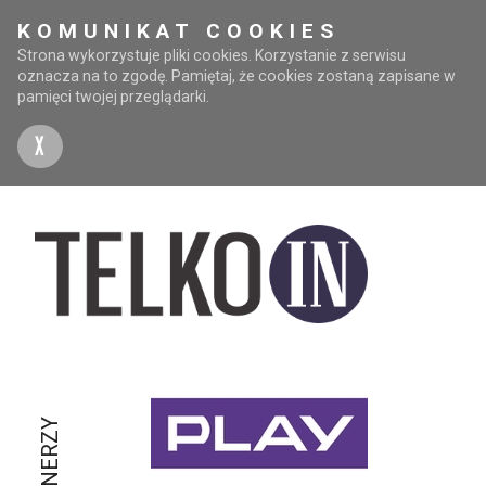
KOMUNIKAT COOKIES
Strona wykorzystuje pliki cookies. Korzystanie z serwisu
oznacza na to zgodę. Pamiętaj, że cookies zostaną zapisane w
pamięci twojej przeglądarki.
X
PARTNERZY