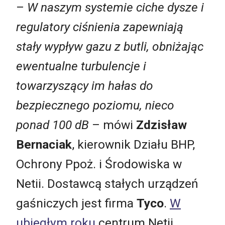
–
W naszym systemie ciche dysze i
regulatory ciśnienia zapewniają
stały wypływ gazu z butli, obniżając
ewentualne turbulencje i
towarzyszący im hałas do
bezpiecznego poziomu, nieco
ponad 100 dB
– mówi
Zdzisław
Bernaciak
, kierownik Działu BHP,
Ochrony Ppoż. i Środowiska w
Netii. Dostawcą stałych urządzeń
gaśniczych jest firma
Tyco
.
W
ubiegłym roku
centrum Netii