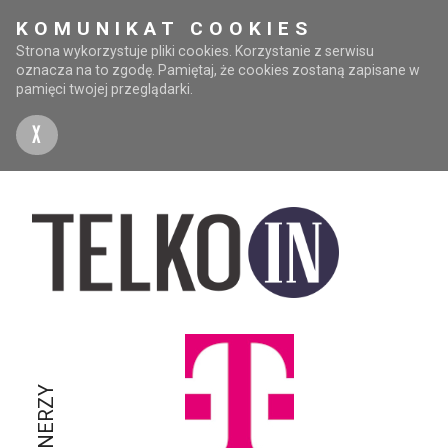
KOMUNIKAT COOKIES
Strona wykorzystuje pliki cookies. Korzystanie z serwisu
oznacza na to zgodę. Pamiętaj, że cookies zostaną zapisane w
pamięci twojej przeglądarki.
X
PARTNERZY