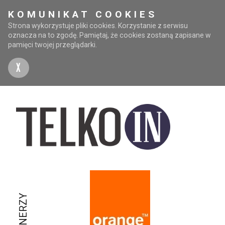
KOMUNIKAT COOKIES
Strona wykorzystuje pliki cookies. Korzystanie z serwisu
oznacza na to zgodę. Pamiętaj, że cookies zostaną zapisane w
pamięci twojej przeglądarki.
X
PARTNERZY