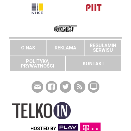
REGULAMIN
O NAS
REKLAMA
SERWISU
POLITYKA
KONTAKT
PRYWATNOŚCI
HOSTED BY