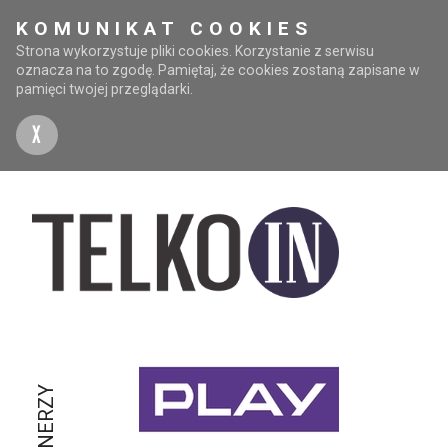
KOMUNIKAT COOKIES
Strona wykorzystuje pliki cookies. Korzystanie z serwisu
oznacza na to zgodę. Pamiętaj, że cookies zostaną zapisane w
pamięci twojej przeglądarki.
X
PARTNERZY