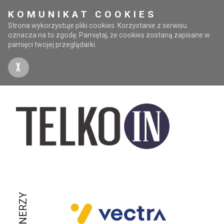
KOMUNIKAT COOKIES
Strona wykorzystuje pliki cookies. Korzystanie z serwisu
oznacza na to zgodę. Pamiętaj, że cookies zostaną zapisane w
pamięci twojej przeglądarki.
X
PARTNERZY