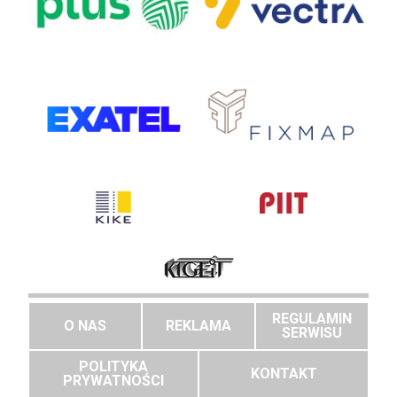
REGULAMIN
O NAS
REKLAMA
SERWISU
POLITYKA
KONTAKT
PRYWATNOŚCI