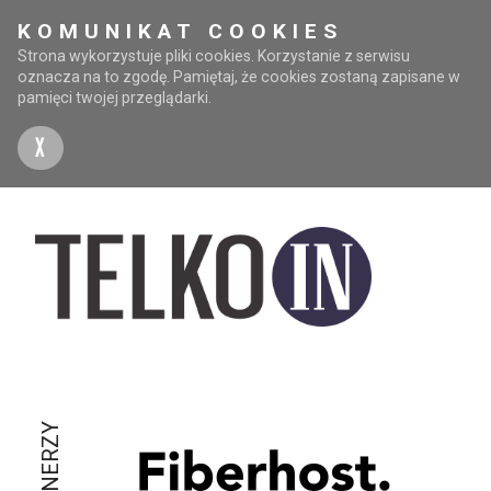
KOMUNIKAT COOKIES
Strona wykorzystuje pliki cookies. Korzystanie z serwisu
oznacza na to zgodę. Pamiętaj, że cookies zostaną zapisane w
pamięci twojej przeglądarki.
X
PARTNERZY